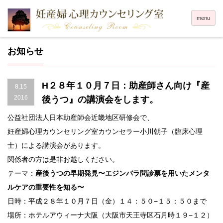
menu
お知らせ
H２８年１０月７日：助産師さん向け『産
8.15
2016
後うつ』の講演会をします。
公益社団法人日本助産師会近畿地区研修会で、
妊産婦心理カウンセリング室カウンセラー小川朝子（臨床心理
士）による講演会があります。
関係者の方は是非お越しください。
テーマ：
産後うつの早期発見〜エジンバラ問診票を用いたメンタ
ルケアの重要性を知る〜
日時：平成２８年１０月７日（金）１４：５０−１５：５０まで
場所：ホテルアウィーナ大阪（大阪市天王寺区石月時１９−１２）